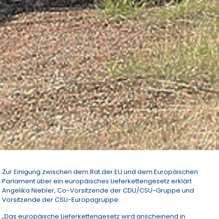
Zur Einigung zwischen dem Rat der EU und dem Europäischen
Parlament über ein europäisches Lieferkettengesetz erklärt
Angelika Niebler, Co-Vorsitzende der CDU/CSU-Gruppe und
Vorsitzende der CSU-Europagruppe:
„Das europäische Lieferkettengesetz wird anscheinend in