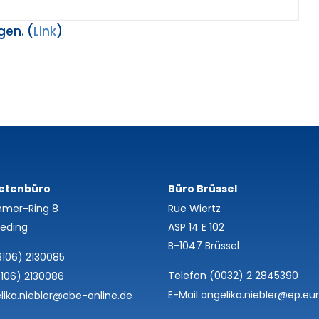
gen. (
Link
)
etenbüro
Büro Brüssel
mer-Ring 8
Rue Wiertz
eding
ASP 14 E 102
B-1047 Brüssel
8106) 2130085
Telefon (0032) 2 2845390
8106) 2130086
E-Mail angelika.niebler@ep.eu
lika.niebler@ebe-online.de