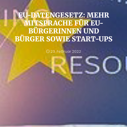
EU-DATENGESETZ: MEHR
MITSPRACHE FÜR EU-
BÜRGERINNEN UND
BÜRGER SOWIE START-UPS
23. Februar 2022