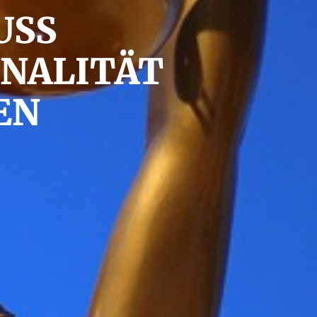
USS
NALITÄT
EN