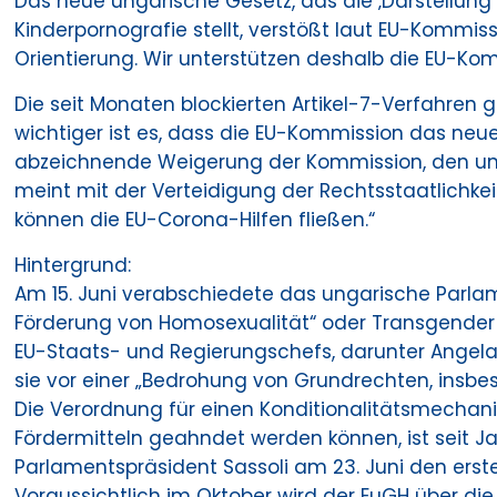
Das neue ungarische Gesetz, das die ‚Darstellung
Kinderpornografie stellt, verstößt laut EU-Kommi
Orientierung. Wir unterstützen deshalb die EU-Kom
Die seit Monaten blockierten Artikel-7-Verfahren
wichtiger ist es, dass die EU-Kommission das neue
abzeichnende Weigerung der Kommission, den unga
meint mit der Verteidigung der Rechtsstaatlichk
können die EU-Corona-Hilfen fließen.“
Hintergrund:
Am 15. Juni verabschiedete das ungarische Parla
Förderung von Homosexualität“ oder Transgender in
EU-Staats- und Regierungschefs, darunter Angela
sie vor einer „Bedrohung von Grundrechten, insbe
Die Verordnung für einen Konditionalitätsmechan
Fördermitteln geahndet werden können, ist seit J
Parlamentspräsident Sassoli am 23. Juni den ersten
Voraussichtlich im Oktober wird der EuGH über di