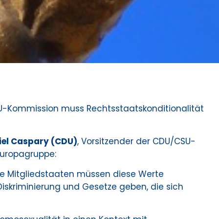
U-Kommission muss Rechtsstaatskonditionalität
iel Caspary (CDU)
, Vorsitzender der CDU/CSU-
Europagruppe:
lle Mitgliedstaaten müssen diese Werte
r Diskriminierung und Gesetze geben, die sich