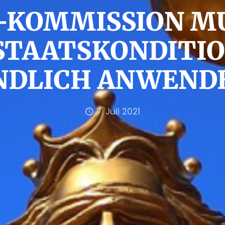
-KOMMISSION M
STAATSKONDITIO
NDLICH ANWEND
7. Juli 2021