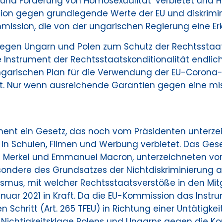
 und Förderung von Homosexualität‘ verbietet und H
ssion gegen grundlegende Werte der EU und diskrimi
mission, die von der ungarischen Regierung eine Erk
 gegen Ungarn und Polen zum Schutz der Rechtsstaat
 Instrument der Rechtsstaatskonditionalität endlic
rischen Plan für die Verwendung der EU-Corona-Hilf
eit. Nur wenn ausreichende Garantien gegen eine m
ment ein Gesetz, das noch vom Präsidenten unterz
 Schulen, Filmen und Werbung verbietet. Das Gesetz w
 Merkel und Emmanuel Macron, unterzeichneten vor 
sondere des Grundsatzes der Nichtdiskriminierung a
ismus, mit welcher Rechtsstaatsverstöße in den Mit
anuar 2021 in Kraft. Da die EU-Kommission das Inst
 Schritt (Art. 265 TFEU) in Richtung einer Untätigk
e Nichtigkeitsklage Polens und Ungarns gegen die K