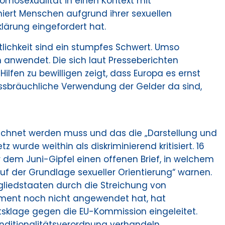
omosexualität in einen Kontext mit
niert Menschen aufgrund ihrer sexuellen
lärung eingefordert hat.
lichkeit sind ein stumpfes Schwert. Umso
h anwendet. Die sich laut Presseberichten
en zu bewilligen zeigt, dass Europa es ernst
issbräuchliche Verwendung der Gelder da sind,
eichnet werden muss und das die „Darstellung und
urde weithin als diskriminierend kritisiert. 16
dem Juni-Gipfel einen offenen Brief, in welchem
uf der Grundlage sexueller Orientierung“ warnen.
gliedstaaten durch die Streichung von
rument noch nicht angewendet hat, hat
eitsklage gegen die EU-Kommission eingeleitet.
onditionalitätsverordnung verhandeln.