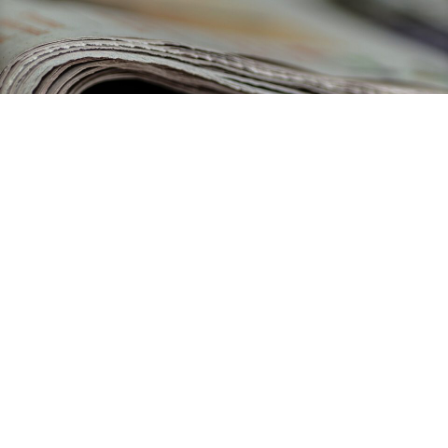
25. Juni 2026
Neues Förderprogramm: Bayerns KMU
und Start-ups im Verteidigungssektor
profitieren von europäischem Geld
Mehr erfahren