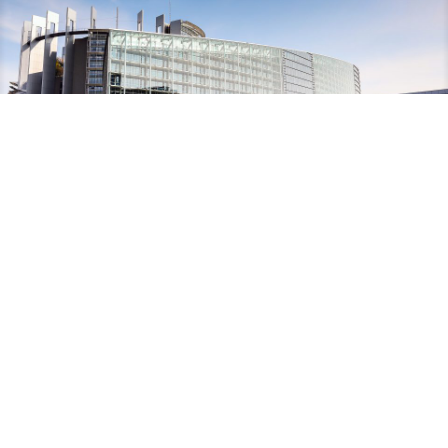
18. Juni 2026
Europa Aktuell der CSU-Europagruppe:
EU-US-Zolldeal ermöglicht berechenbare
Handelsbeziehungen
Mehr erfahren