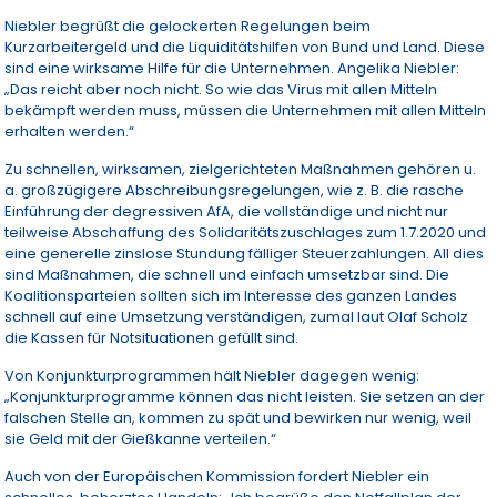
Niebler begrüßt die gelockerten Regelungen beim
Kurzarbeitergeld und die Liquiditätshilfen von Bund und Land. Diese
sind eine wirksame Hilfe für die Unternehmen. Angelika Niebler:
„Das reicht aber noch nicht. So wie das Virus mit allen Mitteln
bekämpft werden muss, müssen die Unternehmen mit allen Mitteln
erhalten werden.“
Zu schnellen, wirksamen, zielgerichteten Maßnahmen gehören u.
a. großzügigere Abschreibungsregelungen, wie z. B. die rasche
Einführung der degressiven AfA, die vollständige und nicht nur
teilweise Abschaffung des Solidaritätszuschlages zum 1.7.2020 und
eine generelle zinslose Stundung fälliger Steuerzahlungen. All dies
sind Maßnahmen, die schnell und einfach umsetzbar sind. Die
Koalitionsparteien sollten sich im Interesse des ganzen Landes
schnell auf eine Umsetzung verständigen, zumal laut Olaf Scholz
die Kassen für Notsituationen gefüllt sind.
Von Konjunkturprogrammen hält Niebler dagegen wenig:
„Konjunkturprogramme können das nicht leisten. Sie setzen an der
falschen Stelle an, kommen zu spät und bewirken nur wenig, weil
sie Geld mit der Gießkanne verteilen.“
Auch von der Europäischen Kommission fordert Niebler ein