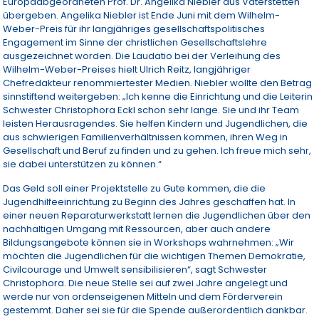
Europaabgeordneten Prof. Dr. Angelika Niebler aus Vaterstetten
übergeben. Angelika Niebler ist Ende Juni mit dem Wilhelm-
Weber-Preis für ihr langjähriges gesellschaftspolitisches
Engagement im Sinne der christlichen Gesellschaftslehre
ausgezeichnet worden. Die Laudatio bei der Verleihung des
Wilhelm-Weber-Preises hielt Ulrich Reitz, langjähriger
Chefredakteur renommiertester Medien. Niebler wollte den Betrag
sinnstiftend weitergeben: „Ich kenne die Einrichtung und die Leiterin
Schwester Christophora Eckl schon sehr lange. Sie und ihr Team
leisten Herausragendes. Sie helfen Kindern und Jugendlichen, die
aus schwierigen Familienverhältnissen kommen, ihren Weg in
Gesellschaft und Beruf zu finden und zu gehen. Ich freue mich sehr,
sie dabei unterstützen zu können.“
Das Geld soll einer Projektstelle zu Gute kommen, die die
Jugendhilfeeinrichtung zu Beginn des Jahres geschaffen hat. In
einer neuen Reparaturwerkstatt lernen die Jugendlichen über den
nachhaltigen Umgang mit Ressourcen, aber auch andere
Bildungsangebote können sie in Workshops wahrnehmen: „Wir
möchten die Jugendlichen für die wichtigen Themen Demokratie,
Civilcourage und Umwelt sensibilisieren“, sagt Schwester
Christophora. Die neue Stelle sei auf zwei Jahre angelegt und
werde nur von ordenseigenen Mitteln und dem Förderverein
gestemmt. Daher sei sie für die Spende außerordentlich dankbar.