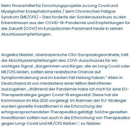
Mehr Finanzmittel für Forschungsprojekte zu Long Covid und
Myalgischer Enzephalomyelitis / dem Chronischen Fatigue
Syndrom (ME/CFS) – Dies forderte der Sonderausschuss zu den
Erkenntnissen aus der COVID-19-Pandemie und Empfehlungen für
die Zukunft (COVI) im Europäischen Parlament heute in seinen
Abschlussempfehlungen.
Angelika Niebler, oberbayerische CSU-Europaabgeordnete, hält
die Abschlussempfehlungen des COVI-Ausschusses für ein
wichtiges Signal: „Bürgerinnen und Bürger, die an Long Covid oder
ME/CFS leiden, sollten eine realistische Chance auf
Symptomlinderung und im besten Fall Heilung haben.“ Allein in
Deutschland ist von mindestens einer Million Betroffenen
auszugehen. „Während der Pandemie habe ich mich für eine EU-
Therapiestrategie gegen Covid-19 eingesetzt. Diese hat die
Kommission im Mai 2021 vorgelegt. Im Rahmen der EU-Strategie
wurden gezielte Investitionen in die Erforschung der
erfolgversprechendsten Therapeutika getätigt. Solche gezielten
Investitionen sollten nun auch in die Erforschung von Therapeutika
gegen Long-Covid und ME/CFS fließen.“, so Niebler.