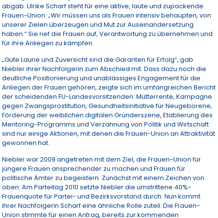
abgab. Ulrike Scharf steht für eine aktive, laute und zupackende
Frauen-Union: „Wir müssen uns als Frauen intensiv behaupten, von
unserer Zielen überzeugen und Mut zur Auseinandersetzung
haben.“ Sie rief die Frauen auf, Verantwortung zu übernehmen und
für ihre Anliegen zu kämpfen.
„Gute Laune und Zuversicht sind die Garanten für Erfolg“, gab
Niebler ihrer Nachfolgerin zum Abschied mit. Dass dazu noch die
deutliche Positionierung und unablässiges Engagement für die
Anliegen der Frauen gehören, zeigte sich im umfangreichen Bericht
der scheidenden FU-Landesvorsitzenden: Mütterrente, Kampagne
gegen Zwangsprostitution, Gesundheitsinitiative für Neugeborene,
Förderung der weiblichen digitalen Gründerszene, Etablierung des
Mentoring-Programms und Verzahnung von Politik und Wirtschaft
sind nur einige Aktionen, mit denen die Frauen-Union an Attraktivität
gewonnen hat.
Niebler war 2009 angetreten mit dem Ziel, die Frauen-Union für
jüngere Frauen ansprechender zu machen und Frauen für
politische Ämter zu begeistern. Zunächst mit einem Zeichen von
oben: Am Parteitag 2010 setzte Niebler die umstrittene 40%-
Frauenquote für Partei- und Bezirksvorstand durch. Nun kommt
ihrer Nachfolgerin Scharf eine ähnliche Rolle zuteil: Die Frauen-
Union stimmte für einen Antrag, bereits zur kommenden