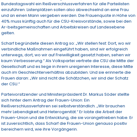
Bundestagswahl ein Reißverschlussverfahren für alle Parteilisten
einzuführen. Listenplätzen sollen also abwechselnd an eine Frau
und an einen Mann vergeben werden. Die Frauenquote in Höhe von
40% muss künftig auch für die CSU-Kreisvorstände, sowie bei den
Ar-beitsgemeinschaften und Arbeitskreisen auf Landesebene
gelten.
Scharf begründete diesen Antrag so: „Wir stellen fest: Dort, wo wir
verbindliche Maßnahmen eingeführt haben, sind wir erfolgreich
unterwegs, dort, wo wir auf Freiwilligkeit gesetzt haben, sehen wir
kaum Verbesserung.“ Als Volkspartei vertrete die CSU die Mitte der
Gesellschaft und es liege in ihrem ureigenen Interesse, diese Mitte
auch im Geschlechterverhältnis abzubilden. Und sie erinnerte die
Frauen daran: „Wir sind nicht die Schätzchen, wir sind der Schatz
der CSU.“
Parteivorsitzender und Ministerpräsident Dr. Markus Söder stellte
sich hinter dem Antrag der Frauen-Union: Ein
Reißverschlussverfahren sei selbstverständlich. „Wir brauchen
mehr Lebendigkeit und Heterogenität.“ Er lobte die Arbeit der
Frauen-Union und die Entwicklung, die sie vorangetrieben habe. Er
ist zuversichtlich, dass Scharf die Frauen-Union genauso positiv
bereichern wird, wie ihre Vorgängerin.