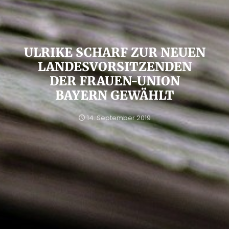
ULRIKE SCHARF ZUR NEUEN
LANDESVORSITZENDEN
DER FRAUEN-UNION
BAYERN GEWÄHLT
14. September 2019