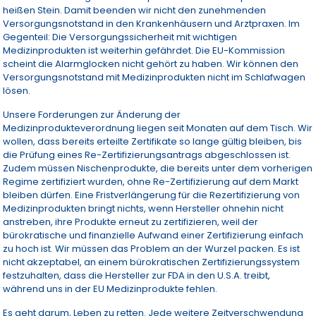
heißen Stein. Damit beenden wir nicht den zunehmenden
Versorgungsnotstand in den Krankenhäusern und Arztpraxen. Im
Gegenteil: Die Versorgungssicherheit mit wichtigen
Medizinprodukten ist weiterhin gefährdet. Die EU-Kommission
scheint die Alarmglocken nicht gehört zu haben. Wir können den
Versorgungsnotstand mit Medizinprodukten nicht im Schlafwagen
lösen.
Unsere Forderungen zur Änderung der
Medizinprodukteverordnung liegen seit Monaten auf dem Tisch. Wir
wollen, dass bereits erteilte Zertifikate so lange gültig bleiben, bis
die Prüfung eines Re-Zertifizierungsantrags abgeschlossen ist.
Zudem müssen Nischenprodukte, die bereits unter dem vorherigen
Regime zertifiziert wurden, ohne Re-Zertifizierung auf dem Markt
bleiben dürfen. Eine Fristverlängerung für die Rezertifizierung von
Medizinprodukten bringt nichts, wenn Hersteller ohnehin nicht
anstreben, ihre Produkte erneut zu zertifizieren, weil der
bürokratische und finanzielle Aufwand einer Zertifizierung einfach
zu hoch ist. Wir müssen das Problem an der Wurzel packen. Es ist
nicht akzeptabel, an einem bürokratischen Zertifizierungssystem
festzuhalten, dass die Hersteller zur FDA in den U.S.A. treibt,
während uns in der EU Medizinprodukte fehlen.
Es geht darum, Leben zu retten. Jede weitere Zeitverschwendung