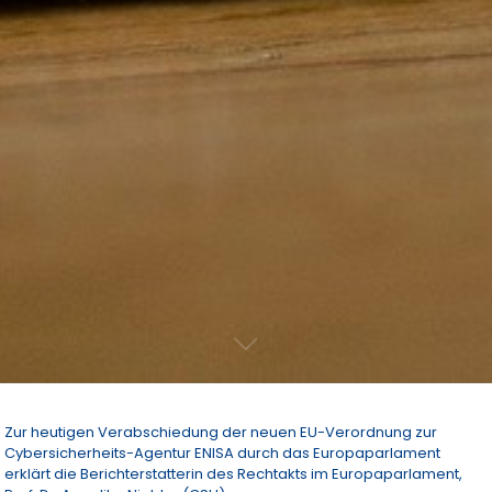
Zur heutigen Verabschiedung der neuen EU-Verordnung zur
Cybersicherheits-Agentur ENISA durch das Europaparlament
erklärt die Berichterstatterin des Rechtakts im Europaparlament,