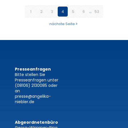
1
2
3
4
5
6
...
53
nächste Seite
Presseanfragen
Bitte stellen Sie
Presseanfragen unter
(08106) 2130085
oder
an
presse@angelika-
niebler.de
Abgeordnetenbüro
Georg-Wimmer-Ring